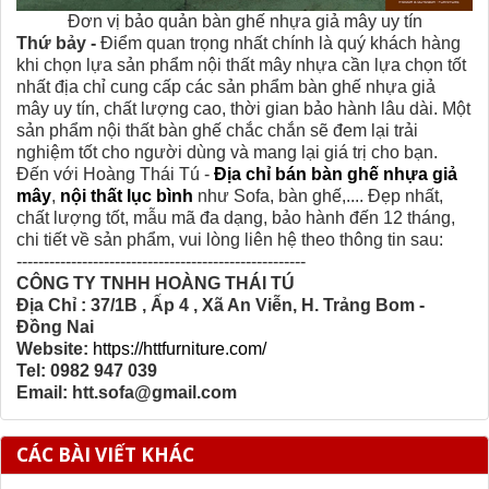
Đơn vị bảo quản bàn ghế nhựa giả mây uy tín
Thứ bảy -
Điểm quan trọng nhất chính là quý khách hàng
khi chọn lựa sản phẩm nội thất mây nhựa cần lựa chọn tốt
nhất địa chỉ cung cấp các sản phẩm bàn ghế nhựa giả
mây uy tín, chất lượng cao, thời gian bảo hành lâu dài. Một
sản phẩm nội thất bàn ghế chắc chắn sẽ đem lại trải
nghiệm tốt cho người dùng và mang lại giá trị cho bạn.
Đến với Hoàng Thái Tú -
Địa chỉ bán bàn ghế nhựa giả
mây
,
nội thất lục bình
như Sofa, bàn ghế,.... Đẹp nhất,
chất lượng tốt, mẫu mã đa dạng, bảo hành đến 12 tháng,
chi tiết về sản phẩm, vui lòng liên hệ theo thông tin sau:
-----------------------------------------------------
CÔNG TY TNHH HOÀNG THÁI TÚ
Địa Chỉ :
37/1B , Ấp 4 , Xã An Viễn, H. Trảng Bom -
Đồng Nai
Website:
https://httfurniture.com/
Tel:
0982 947 039
Email:
htt.sofa@gmail.com
CÁC BÀI VIẾT KHÁC