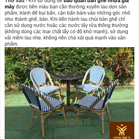
Thứ sáu
- Khi sử dụng để
bảo quản bàn ghế nhựa giả
mây
được bền màu bạn cần thường xuyên lau dọn sản
phẩm, tránh để bụi bẩn, cặn bẩn bám vào những góc nhỏ
như thành ghế, bàn. Khi tiến hành lau chùi bàn ghế chỉ
cần sử dụng nước hoặc các nước tẩy rửa thông thường
(không dùng các loại chất tẩy có độ khử mạnh), sử dụng
vải mềm lau nhẹ, không nên chà xát quá mạnh vào sản
phẩm.