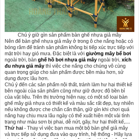
Chú ý giữ gìn sản phẩm bàn ghế nhựa giả mây
Nên để bàn ghế nhựa giả mây ở trong ô che nắng hoặc có
bóng râm để tránh sản phẩm không bị tiếp xúc trực tiếp với
mặt trời hay gió mưa. Đặc biệt là với
giường mây bể bơi
ngoài trời, bàn
ghế hồ bơi nhựa giả mây
ngoài trời,
xích
đu nhựa giả mây
thì việc che nắng cho chúng vô cùng
quan trọng giúp cho sản phẩm được bền màu hơn, sử
dụng được lâu hơn.
Chú ý đến các sản phẩm nội thất, tránh làm hư hại thiết kế
bên ngoài của sản phẩm cũng như giữ được độ bền bỉ
của vật liệu. Trên thị trường hiện nay, có một số loại bàn
ghế mây giả nhựa có thiết kế và màu sắc rất đẹp, tuy nhiên
nếu không được che chắn cẩn thận, giữ gìn khi chơi quá
nắng hay chịu mưa lâu ngày có thể xuất hiện một vài tình
trạng như màu sơn bị phai, dễ nứt, gãy, hư hại thiết kế,....
Thứ hai
- Thay vì việc bạn mua một bộ bàn ghế giả mây
và trực tiếp sử dụng đưa vào quy trình, hệ thống - Hãy lựa