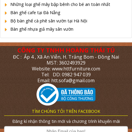
Những loại ghế mây bập bênh cho bé an toàn nhất
Bàn ghế cafe tại Đà Nẵng
Bộ bàn ghế cà phê sân vườn tại Hà Nội
Bàn ghế nhựa giả mây sân vườn
CÔNG TY TNHH HOÀNG THÁI TÚ
ĐC : Ấp 4 , Xã An Viễn, H. Trảng Bom - Đồng Nai
MST: 3602493929
Website: www.httfurniture.com
Tel: DD: 0982 947 039
Email: htt.sofa@gmail.com
TÌM CHÚNG TÔI TRÊN FACEBOOK
Đăng kí nhận thông tin mới và chương trình khuyến mãi