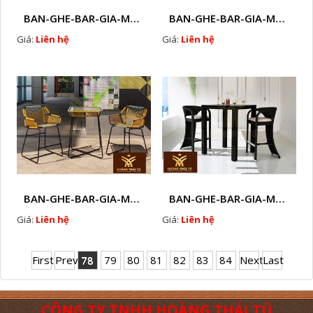
BAN-GHE-BAR-GIA-MAY- HTT- GB101
BAN-GHE-BAR-GIA-MAY- HTT- GB103
Giá:
Liên hệ
Giá:
Liên hệ
BAN-GHE-BAR-GIA-MAY- HTT- GB105
BAN-GHE-BAR-GIA-MAY- HTT- GB106
Giá:
Liên hệ
Giá:
Liên hệ
First
Prev
78
79
80
81
82
83
84
Next
Last
CÔNG TY TNHH HOÀNG THÁI TÚ