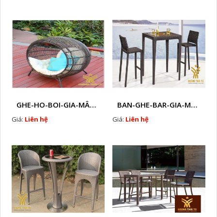
GHE-HO-BOI-GIA-MÂY- HTT - HB15
BAN-GHE-BAR-GIA-MAY- HTT- GB100
Giá:
Liên hệ
Giá:
Liên hệ