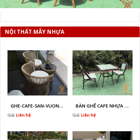
NỘI THẤT MÂY NHỰA
GHE-CAFE-SAN-VUON-HTT - L16
BÀN GHẾ CAFE NHỰA GIẢ MÂY HTT - L66
Giá:
Liên hệ
Giá:
Liên hệ