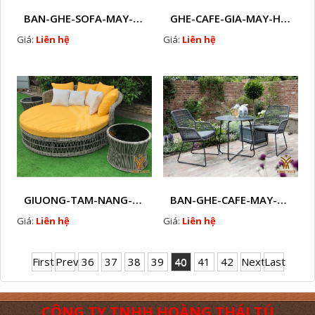
BAN-GHE-SOFA-MAY-NHUA-HTT - S6
GHE-CAFE-GIA-MAY-HTT - L20
Giá:
Liên hệ
Giá:
Liên hệ
GIUONG-TAM-NANG-GIA-MAY-HTT - B22
BAN-GHE-CAFE-MAY-NHUA- HTT - L24
Giá:
Liên hệ
Giá:
Liên hệ
First
Prev
36
37
38
39
40
41
42
Next
Last
CÔNG TY TNHH HOÀNG THÁI TÚ