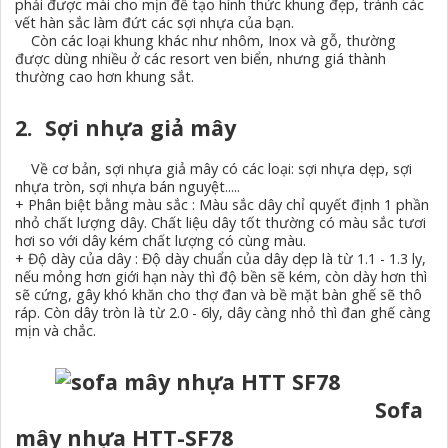
phải được mài cho mịn để tạo hình thức khung đẹp, tránh các
vết hàn sắc làm đứt các sợi nhựa của bạn.
Còn các loại khung khác như nhôm, Inox và gỗ, thường
được dùng nhiều ở các resort ven biển, nhưng giá thành
thường cao hơn khung sắt.
2. Sợi nhựa giả mây
Về cơ bản, sợi nhựa giả mây có các loại: sợi nhựa dẹp, sợi
nhựa tròn, sợi nhựa bán nguyệt.....
+ Phân biệt bằng màu sắc : Màu sắc dây chỉ quyết định 1 phần
nhỏ chất lượng dây. Chất liệu dây tốt thường có màu sắc tươi
hơi so với dây kém chất lượng có cùng màu.
+ Độ dày của dây : Độ dày chuẩn của dây dẹp là từ 1.1 - 1.3 ly,
nếu mỏng hơn giới hạn này thì độ bền sẽ kém, còn dày hơn thì
sẽ cứng, gây khó khăn cho thợ đan và bề mặt bàn ghế sẽ thô
ráp. Còn dây tròn là từ 2.0 - 6ly, dây càng nhỏ thì đan ghế càng
mịn và chắc.
Sofa
mây nhựa HTT-SF78