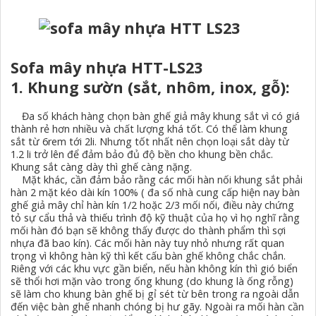
Sofa mây nhựa HTT-LS23
1. Khung sườn (sắt, nhôm, inox, gỗ):
Đa số khách hàng chọn bàn ghế giả mây khung sắt vì có giá
thành rẻ hơn nhiều và chất lượng khá tốt. Có thể làm khung
sắt từ 6rem tới 2li. Nhưng tốt nhất nên chọn loại sắt dày từ
1.2 li trở lên để đảm bảo đủ độ bền cho khung bền chắc.
Khung sắt càng dày thì ghế càng nặng.
Mặt khác, cần đảm bảo rằng các mối hàn nối khung sắt phải
hàn 2 mặt kéo dài kín 100% ( đa số nhà cung cấp hiện nay bàn
ghế giả mây chỉ hàn kín 1/2 hoặc 2/3 mối nối, điều này chứng
tỏ sự cẩu thả và thiếu trình độ kỹ thuật của họ vì họ nghĩ rằng
mối hàn đó bạn sẽ không thấy được do thành phẩm thì sợi
nhựa đã bao kín). Các mối hàn này tuy nhỏ nhưng rất quan
trọng vì không hàn kỹ thì kết cấu bàn ghế không chắc chắn.
Riêng với các khu vực gần biển, nếu hàn không kín thì gió biển
sẽ thổi hơi mặn vào trong ống khung (do khung là ống rỗng)
sẽ làm cho khung bàn ghế bị gỉ sét từ bên trong ra ngoài dẫn
đến việc bàn ghế nhanh chóng bị hư gãy. Ngoài ra mối hàn cần