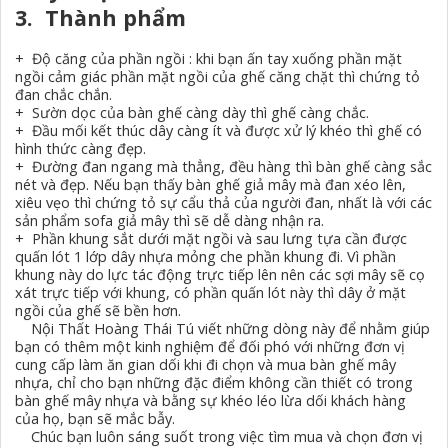
3. Thành phẩm
+ Độ căng của phần ngồi : khi bạn ấn tay xuống phần mặt
ngồi cảm giác phần mặt ngồi của ghế căng chặt thì chứng tỏ
đan chắc chắn.
+ Sườn dọc của bàn ghế càng dày thì ghế càng chắc.
+ Đầu mối kết thúc dây càng ít và được xử lý khéo thì ghế có
hình thức càng đẹp.
+ Đường đan ngang mà thẳng, đều hàng thì bàn ghế càng sắc
nét và đẹp. Nếu bạn thấy bàn ghế giả mây mà đan xéo lên,
xiêu vẹo thì chứng tỏ sự cẩu thả của người đan, nhất là với các
sản phẩm sofa giả mây thì sẽ dễ dàng nhận ra.
+ Phần khung sắt dưới mặt ngồi và sau lưng tựa cần được
quấn lót 1 lớp dây nhựa mỏng che phần khung đi. Vì phần
khung này do lực tác động trực tiếp lên nên các sợi mây sẽ cọ
xát trực tiếp với khung, có phần quấn lót này thì dây ở mặt
ngồi của ghế sẽ bền hơn.
Nội Thất Hoàng Thái Tú viết những dòng này để nhằm giúp
bạn có thêm một kinh nghiệm để đối phó với những đơn vị
cung cấp làm ăn gian dối khi đi chọn và mua bàn ghế mây
nhựa, chỉ cho bạn những đặc điểm không cần thiết có trong
bàn ghế mây nhựa và bằng sự khéo léo lừa dối khách hàng
của họ, bạn sẽ mắc bẫy.
Chúc bạn luôn sáng suốt trong việc tìm mua và chọn đơn vị