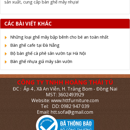
sản xuất, cung cấp bàn ghế mây nhựa!
CÁC BÀI VIẾT KHÁC
Những loại ghế mây bập bênh cho bé an toàn nhất
Bàn ghế cafe tại Đà Nẵng
Bộ bàn ghế cà phê sân vườn tại Hà Nội
Bàn ghế nhựa giả mây sân vườn
CÔNG TY TNHH HOÀNG THÁI TÚ
ĐC : Ấp 4 , Xã An Viễn, H. Trảng Bom - Đồng Nai
MST: 3602493929
Website: www.httfurniture.com
Tel: DD: 0982 947 039
Email: htt.sofa@gmail.com