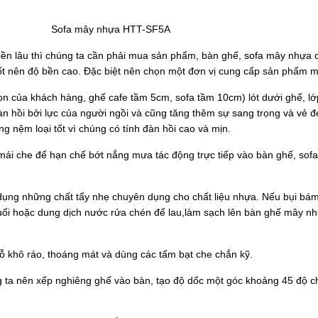
 HTT-SF5A
lâu thì chúng ta cần phải mua sản phẩm, bàn ghế, sofa mây nhựa c
tốt nên độ bền cao. Đặc biệt nên chọn một đơn vị cung cấp sản phẩm m
 của khách hàng, ghế cafe tầm 5cm, sofa tầm 10cm) lót dưới ghế, lớ
àn hồi bởi lực của người ngồi và cũng tăng thêm sự sang trọng và vẻ 
 nệm loại tốt vì chúng có tính đàn hồi cao và mịn.
ái che để hạn chế bớt nắng mưa tác động trực tiếp vào bàn ghế, sofa 
ng những chất tẩy nhẹ chuyên dụng cho chất liệu nhựa. Nếu bụi bám 
ối hoặc dung dịch nước rửa chén để lau,làm sạch lên bàn ghế mây nh
 khô ráo, thoáng mát và dùng các tấm bạt che chắn kỹ.
húng ta nên xếp nghiêng ghế vào bàn, tạo độ dốc một góc khoảng 45 độ