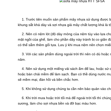
Sofa mây nhựa
1. Trước tiên muốn sản phẩm mây nhựa sử dụng được bền 
khung sắt khá dày và sợi nhựa giả mây chất lượng khá là 
2. Nên có nệm lót (độ dày mỏng của nệm tùy vào lựa chọn
mặt ngồi của ghế, làm cho phần dây này tránh bị co giãn đ
có thể sắm thêm gối tựa. Lưu ý khi mua nệm nên chọn miếng
3. Với các sản phẩm dùng ngoài trời thì nên có dù hoặc m
năm.
4. Nên sử dụng một miếng vải sách ẩm để lau, hoặc sử dụ
hoặc bàn chải mềm để làm sạch. Bạn có thề dùng nước mu
sẽ mềm mại, đàn hồi và bền chắc hơn.
5. Khi không sử dụng chúng ta cần nên bảo quản vào chỗ
6. Khi trời mưa hoặc trời tối mà để ngoài trời tối thì c
sương, làm cho sợi nhựa bền và đỡ bạc màu hơn.