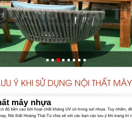
ƯU Ý KHI SỬ DỤNG NỘI THẤT MÂ
thất mây nhựa
ộ bền cao bởi hoạt chất kháng UV có trong sợi nhựa. Tuy nhiên, để ké
ay, Nội thất Hoàng Thái Tú chia sẻ với các bạn các lưu ý khi trang tr