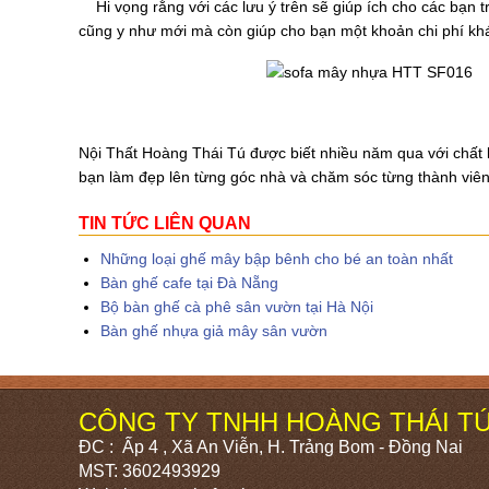
Hi vọng rằng với các lưu ý trên sẽ giúp ích cho các bạn
cũng y như mới mà còn giúp cho bạn một khoản chi phí khá
Sofa mây nhựa
Nội Thất Hoàng Thái Tú được biết nhiều năm qua với chất
bạn làm đẹp lên từng góc nhà và chăm sóc từng thành viên 
TIN TỨC LIÊN QUAN
Những loại ghế mây bập bênh cho bé an toàn nhất
Bàn ghế cafe tại Đà Nẵng
Bộ bàn ghế cà phê sân vườn tại Hà Nội
Bàn ghế nhựa giả mây sân vườn
CÔNG TY TNHH HOÀNG THÁI T
ĐC : Ấp 4 , Xã An Viễn, H. Trảng Bom - Đồng Nai
MST: 3602493929