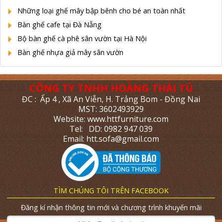
Những loại ghế mây bập bênh cho bé an toàn nhất
Bàn ghế cafe tại Đà Nẵng
Bộ bàn ghế cà phê sân vườn tại Hà Nội
Bàn ghế nhựa giả mây sân vườn
CÔNG TY TNHH HOÀNG THÁI TÚ
ĐC : Ấp 4 , Xã An Viễn, H. Trảng Bom - Đồng Nai
MST: 3602493929
Website: www.httfurniture.com
Tel: DD: 0982 947 039
Email: htt.sofa@gmail.com
TÌM CHÚNG TÔI TRÊN FACEBOOK
Đăng kí nhận thông tin mới và chương trình khuyến mãi