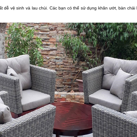
 dễ vệ sinh và lau chùi. Các bạn có thể sử dụng khăn ướt, bàn chả