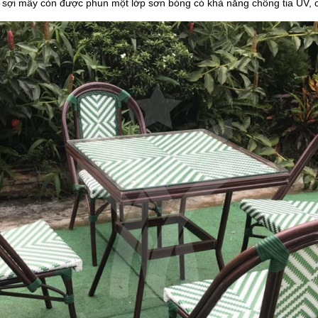
ủa sợi mây còn được phun một lớp sơn bóng có khả năng chống tia UV, 