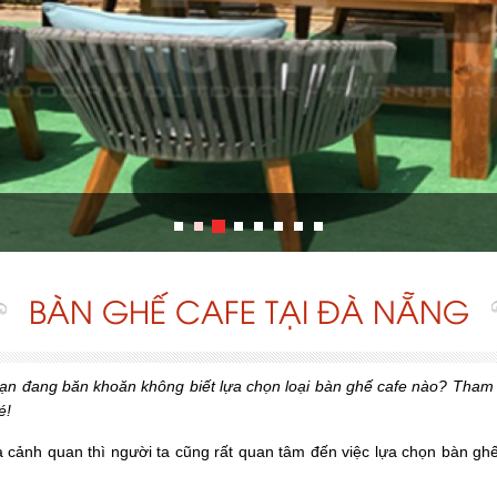
BÀN GHẾ CAFE TẠI ĐÀ NẴNG
n đang băn khoăn không biết lựa chọn loại bàn ghế cafe nào? Tham khả
é!
à cảnh quan thì người ta cũng rất quan tâm đến việc lựa chọn bàn ghế