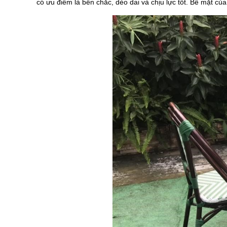
có ưu điểm là bền chắc, dẻo dai và chịu lực tốt. Bề mặt c