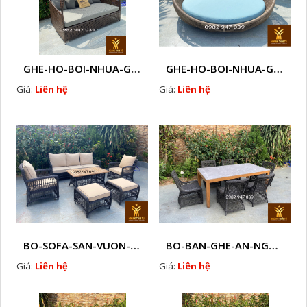
GHE-HO-BOI-NHUA-GIA-MAY-HA-NOI- E3
GHE-HO-BOI-NHUA-GIA-MAY - E15
Giá:
Liên hệ
Giá:
Liên hệ
BO-SOFA-SAN-VUON-CAO-CAP-MAY-NHUA-LK1
BO-BAN-GHE-AN-NGOAI-TROI-KT1
Giá:
Liên hệ
Giá:
Liên hệ