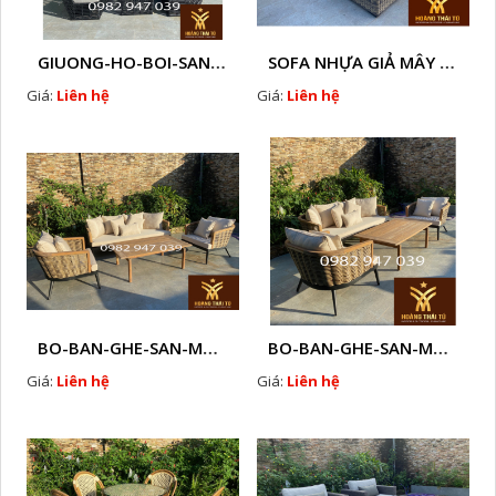
GIUONG-HO-BOI-SAN-VUON-GIA-MAY - K2
SOFA NHỰA GIẢ MÂY CAO CẤP NGOÀI TRỜI NỆM MÚT NGOÀI TRỜI KÍNH 8MM CƯỜNG LỰC
Giá:
Liên hệ
Giá:
Liên hệ
BO-BAN-GHE-SAN-MAY - J2 (2)
BO-BAN-GHE-SAN-MAY - J2 (1)
Giá:
Liên hệ
Giá:
Liên hệ