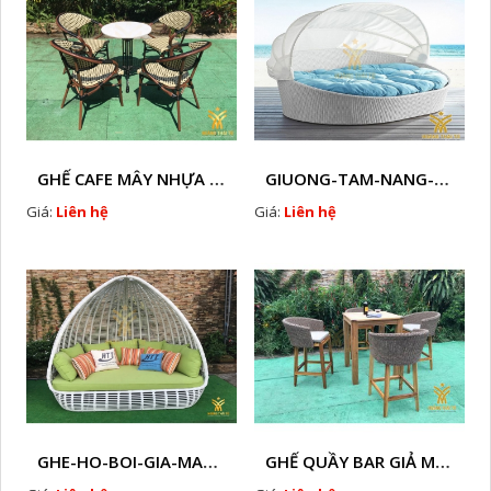
GHẾ CAFE MÂY NHỰA HTT - L130
GIUONG-TAM-NANG-GIA-MAY-HTT - B77
Giá:
Liên hệ
Giá:
Liên hệ
GHE-HO-BOI-GIA-MAY-HTT - B76
GHẾ QUẦY BAR GIẢ MÂY HTT - GB14