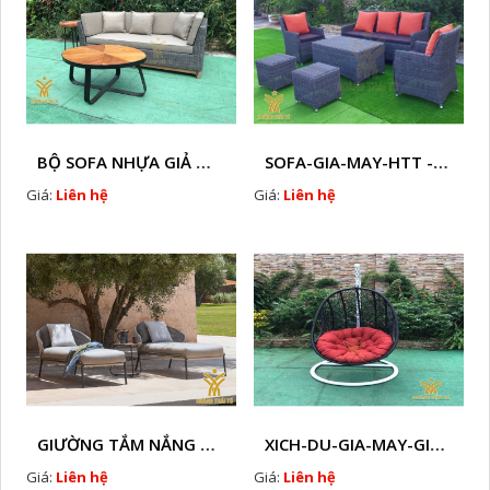
BỘ SOFA NHỰA GIẢ MÂY HTT - S86
SOFA-GIA-MAY-HTT - S61 COPY
Giá:
Liên hệ
Giá:
Liên hệ
GIƯỜNG TẮM NẮNG GIẢ MÂY HTT - B78
XICH-DU-GIA-MAY-GIA-RE-HTT-XDW21
Giá:
Liên hệ
Giá:
Liên hệ