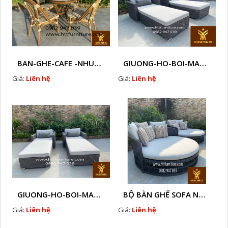
BAN-GHE-CAFE -NHUA GIA -MAY-9
GIUONG-HO-BOI-MAY-NHUA - F3
Giá:
Liên hệ
Giá:
Liên hệ
GIUONG-HO-BOI-MAY-NHUA - F2
BỘ BÀN GHẾ SOFA NGOÀI TRỜI
Giá:
Liên hệ
Giá:
Liên hệ