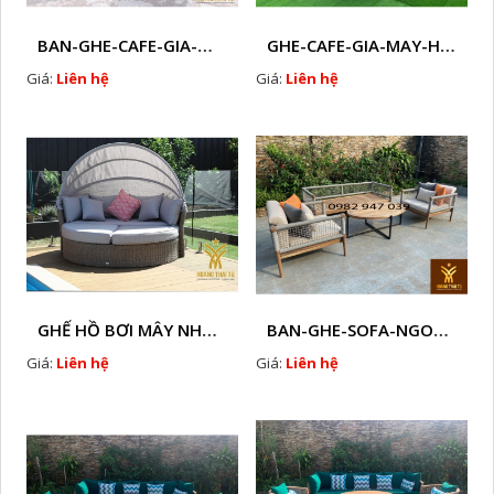
BAN-GHE-CAFE-GIA-MAY-HTT - L86
GHE-CAFE-GIA-MAY-HTT - L81
Giá:
Liên hệ
Giá:
Liên hệ
GHẾ HỒ BƠI MÂY NHỰA HTT - B38
BAN-GHE-SOFA-NGOAI-TROI-GIA-MAY-KN12
Giá:
Liên hệ
Giá:
Liên hệ