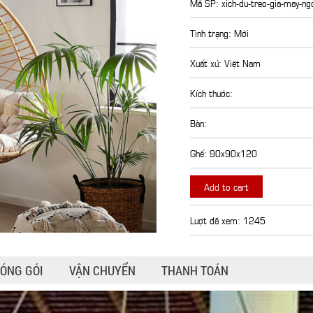
Mã SP: xich-du-treo-gia-may-ng
Tình trạng: Mới
Xuất xứ: Việt Nam
Kích thước:
Bàn:
Ghế: 90x90x120
Add to cart
Lượt đã xem: 1245
ÓNG GÓI
VẬN CHUYỂN
THANH TOÁN