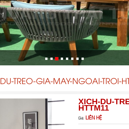
-DU-TREO-GIA-MAY-NGOAI-TROI-H
XICH-DU-TR
HTTM11
LIÊN HỆ
Giá: