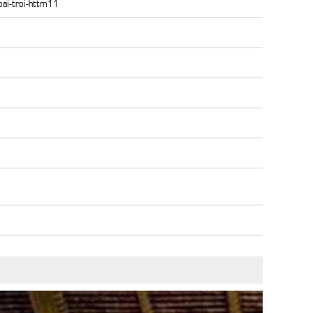
oai-troi-httm11