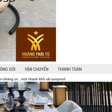
ÓNG GÓI
VẬN CHUYỂN
THANH TOÁN
ròn kháng uv , mút nhanh khô vải sunproof