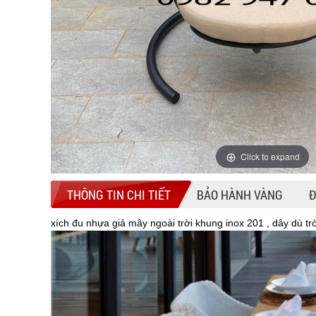
Click to expand
THÔNG TIN CHI TIẾT
BẢO HÀNH VÀNG
Đ
xích đu nhựa giả mây ngoài trời khung inox 201 , dây dù t