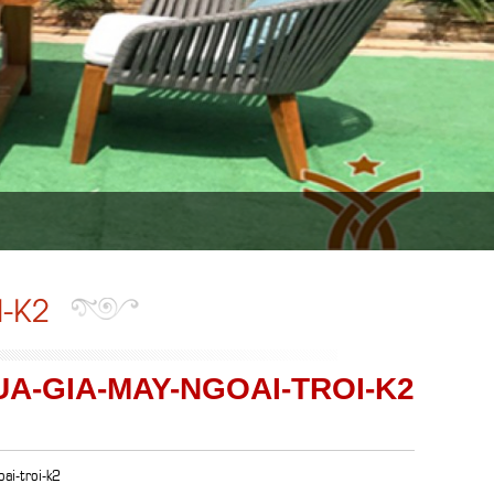
-K2
UA-GIA-MAY-NGOAI-TROI-K2
ai-troi-k2