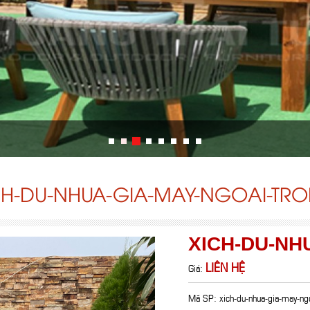
CH-DU-NHUA-GIA-MAY-NGOAI-TROI
XICH-DU-NH
LIÊN HỆ
Giá:
Mã SP: xich-du-nhua-gia-may-ngo