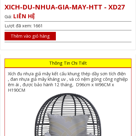
XICH-DU-NHUA-GIA-MAY-HTT - XD27
LIÊN HỆ
Giá:
Lượt đã xem: 1661
Thêm vào giỏ hàng
Thông Tin Chi Tiết
Xích đu nhựa giả mây kết cấu khung thép dầy sơn tích điện
, đan nhựa giả mây kháng uv , và có nệm gòng công nghiệp
êm ái , được bảo hành 12 tháng, D96cm x W96CM x
H190CM