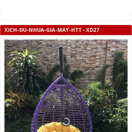
XICH-DU-NHUA-GIA-MAY-HTT - XD27