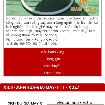
Bộ xích đu mây nhựa cao cấp ngoài trời được làm từ thủ
công hoàn toàn bằng tay của những nghệ nhân lâu năm có
kinh nghiệm đan bàn ghế mây tre lá , chất liệu khung
sắt sơn tĩnh điện , mây nhựa tròn 3,5mm , mút dầy 10cm ,
vải chống thấm 250mg , cô tông
Kích thước ; Dài x Rộng x Cao / Cm
xích đu 96x96X190 (1 cái 1 bộ).,
Bảo hành vàng
Đóng gói
Vận chuyển
Thanh toán
XICH-DU-NHUA-GIA-MAY-HTT - XD27
XICH-DU-GIA-MAY-GIA-RE-HTT-XDW21
XÍCH ĐU NHỰA GIẢ MÂY HTT - XD43