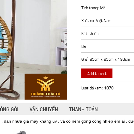
Tình trạng: Mới
Xuất xứ: Việt Nam
Kích thước:
Bàn:
Ghế: 95cm x 95cm x 190cm
Add to cart
Lượt đã xem: 1070
ÓNG GÓI
VẬN CHUYỂN
THANH TOÁN
n , đan nhựa giả mây kháng uv , và có nệm gòng công nhiệp êm ái , đ