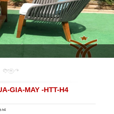
A-GIA-MAY -HTT-H4
tt-h4