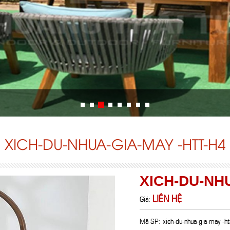
XICH-DU-NHUA-GIA-MAY -HTT-H4
XICH-DU-NHU
LIÊN HỆ
Giá:
Mã SP: xich-du-nhua-gia-may -h