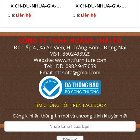
XICH-DU-NHUA-GIA-MAY-NGOAI-TROI-K2
XICH-DU-NHUA-GIA-MAY-NGOAI-TROI-CAO-CAP-K1
Giá:
Liên hệ
Giá:
Liên hệ
CÔNG TY TNHH HOÀNG THÁI TÚ
ĐC : Ấp 4 , Xã An Viễn, H. Trảng Bom - Đồng Nai
MST: 3602493929
Website: www.httfurniture.com
Tel: DD: 0982 947 039
Email: htt.sofa@gmail.com
TÌM CHÚNG TÔI TRÊN FACEBOOK
Đăng kí nhận thông tin mới và chương trình khuyến mãi
Đăng ký