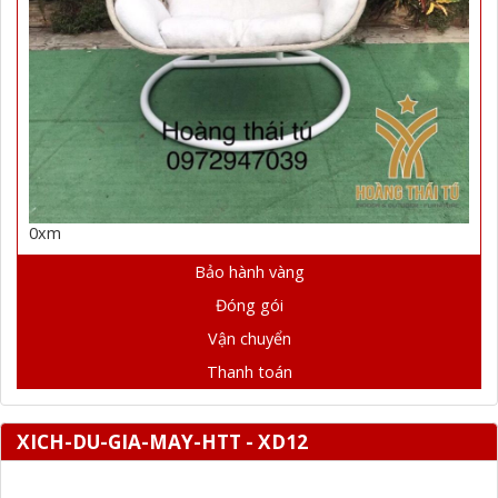
0xm
Bảo hành vàng
Đóng gói
Vận chuyển
Thanh toán
XICH-DU-GIA-MAY-HTT - XD12