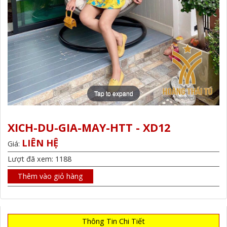
Tap to expand
XICH-DU-GIA-MAY-HTT - XD12
LIÊN HỆ
Giá:
Lượt đã xem: 1188
Thêm vào giỏ hàng
Thông Tin Chi Tiết