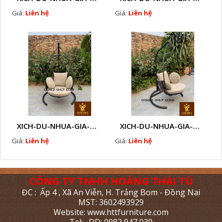
Giá:
Liên hệ
Giá:
Liên hệ
XICH-DU-NHUA-GIA-MAY-NGOAI-TROI-K2
XICH-DU-NHUA-GIA-MAY-NGOAI-TROI-CAO-CAP-K1
Giá:
Liên hệ
Giá:
Liên hệ
CÔNG TY TNHH HOÀNG THÁI TÚ
ĐC : Ấp 4 , Xã An Viễn, H. Trảng Bom - Đồng Nai
MST: 3602493929
Website: www.httfurniture.com