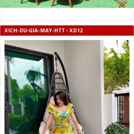
XICH-DU-GIA-MAY-HTT - XD12