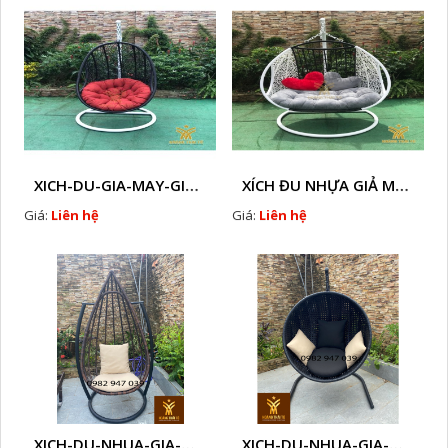
XICH-DU-GIA-MAY-GIA-RE-HTT-XDW21
XÍCH ĐU NHỰA GIẢ MÂY HTT - XD43
Giá:
Liên hệ
Giá:
Liên hệ
XICH-DU-NHUA-GIA-MAY-O2
XICH-DU-NHUA-GIA-MAY-O1