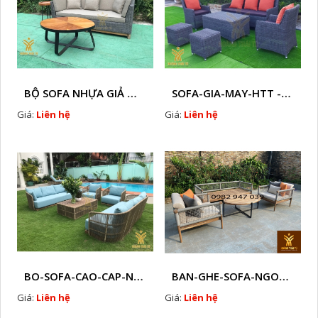
BỘ SOFA NHỰA GIẢ MÂY HTT - S86
SOFA-GIA-MAY-HTT - S61 COPY
Giá:
Liên hệ
Giá:
Liên hệ
BO-SOFA-CAO-CAP-NHUA-GIA-MAY-HTT - S88
BAN-GHE-SOFA-NGOAI-TROI-GIA-MAY-KN12
Giá:
Liên hệ
Giá:
Liên hệ