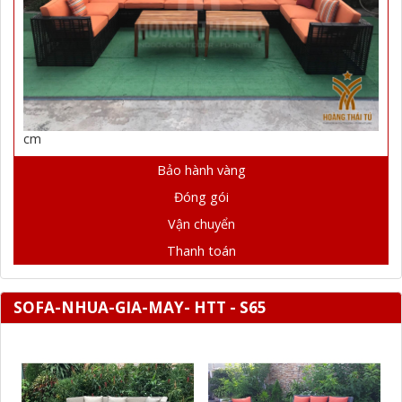
cm
Bảo hành vàng
Đóng gói
Vận chuyển
Thanh toán
SOFA-NHUA-GIA-MAY- HTT - S65