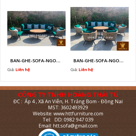
BAN-GHE-SOFA-NGOAI-TROI-GIA-MAY-KN11
BAN-GHE-SOFA-NGOAI-TROI-GIA-MAY-KN10
Giá:
Liên hệ
Giá:
Liên hệ
CÔNG TY TNHH HOÀNG THÁI TÚ
ĐC : Ấp 4 , Xã An Viễn, H. Trảng Bom - Đồng Nai
MST: 3602493929
Website: www.httfurniture.com
Tel: DD: 0982 947 039
Email: htt.sofa@gmail.com