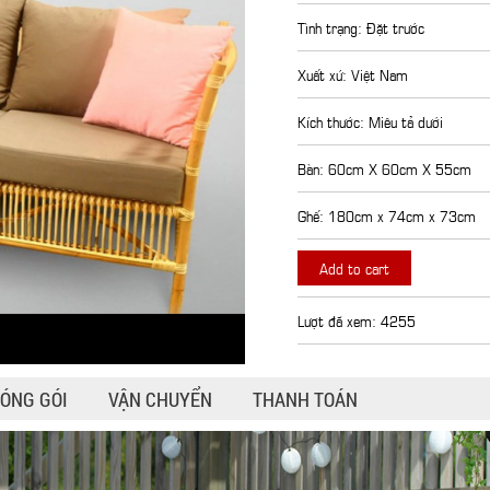
Tình trạng: Đặt trước
Xuất xứ: Việt Nam
Kích thước: Miêu tả dưới
Bàn: 60cm X 60cm X 55cm
Ghế: 180cm x 74cm x 73cm
Add to cart
Lượt đã xem: 4255
ÓNG GÓI
VẬN CHUYỂN
THANH TOÁN