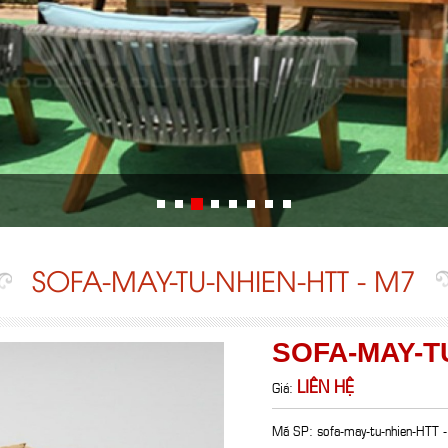
SOFA-MAY-TU-NHIEN-HTT - M7
SOFA-MAY-TU
LIÊN HỆ
Giá:
Mã SP: sofa-may-tu-nhien-HTT 