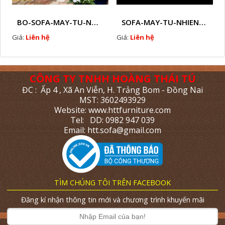
BO-SOFA-MAY-TU-NHIEN-HTT - M6
SOFA-MAY-TU-NHIEN-HTT - M7
Giá:
Liên hệ
Giá:
Liên hệ
CÔNG TY TNHH HOÀNG THÁI TÚ
ĐC : Ấp 4 , Xã An Viễn, H. Trảng Bom - Đồng Nai
MST: 3602493929
Website: www.httfurniture.com
Tel: DD: 0982 947 039
Email: htt.sofa@gmail.com
TÌM CHÚNG TÔI TRÊN FACEBOOK
Đăng kí nhận thông tin mới và chương trình khuyến mãi