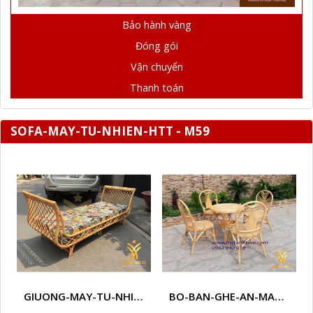
Bảo hành vàng
Đóng gói
Vận chuyển
Thanh toán
SOFA-MAY-TU-NHIEN-HTT - M59
GIUONG-MAY-TU-NHIEN-HTT - M1
BO-BAN-GHE-AN-MAY-TU-NHIEN-HTT - M3