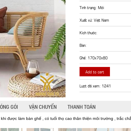
Tình trạng: Mới
Xuất xứ: Việt Nam
Kích thước:
Bàn:
Ghế: 170x70x80
Add to cart
Lượt đã xem: 1241
ÓNG GÓI
VẬN CHUYỂN
THANH TOÁN
hi được làm bàn ghế , có tuổi thọ cao thân thiện môi trường , trắc c