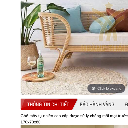
Click to expand
THÔNG TIN CHI TIẾT
BẢO HÀNH VÀNG
Đ
Ghế mây tự nhiên cao cấp được sử lý chống mối mọt trước k
170x70x80