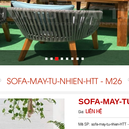
SOFA-MAY-TU-NHIEN-HTT - M26
SOFA-MAY-TU
LIÊN HỆ
Giá:
Mã SP: sofa-may-tu-nhien-HTT 