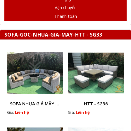
Vận chuyển
Thanh toán
SOFA-GOC-NHUA-GIA-MAY-HTT - SG33
SOFA NHỰA GIẢ MÂY HTT - SG7
HTT - SG36
Giá:
Liên hệ
Giá:
Liên hệ