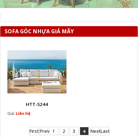
SOFA GÓC NHỰA GIẢ MÂY
HTT-S244
Giá:
Liên hệ
First
Prev
1
2
3
4
Next
Last