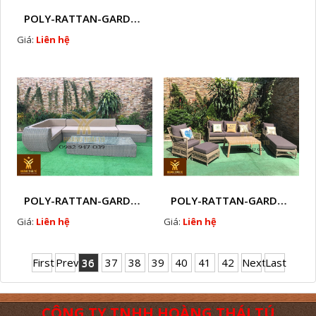
POLY-RATTAN-GARDEN-SOFA-SETS-Z103
Giá:
Liên hệ
POLY-RATTAN-GARDEN-SOFA-SETS-Z105
POLY-RATTAN-GARDEN-SOFA-SETS-Z106
Giá:
Liên hệ
Giá:
Liên hệ
First
Prev
36
37
38
39
40
41
42
Next
Last
CÔNG TY TNHH HOÀNG THÁI TÚ