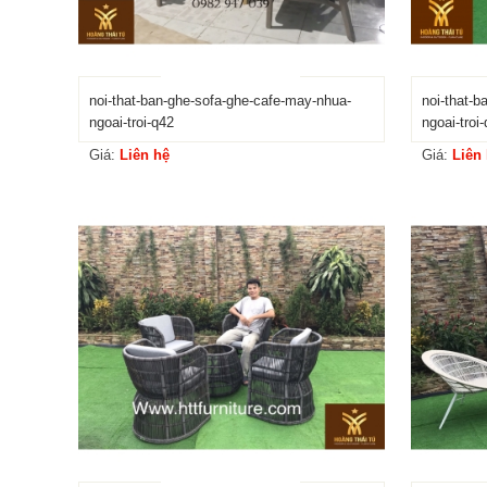
noi-that-ban-ghe-sofa-ghe-cafe-may-nhua-
noi-that-
ngoai-troi-q42
ngoai-troi
Giá:
Liên hệ
Giá:
Liên