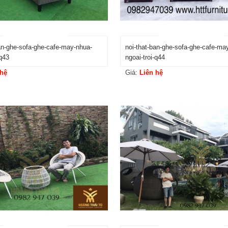
ban-ghe-sofa-ghe-cafe-may-nhua-
noi-that-ban-ghe-sofa-ghe-cafe-ma
-q43
ngoai-troi-q44
 hệ
Giá:
Liên hệ