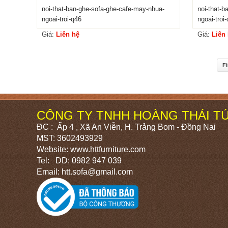
noi-that-ban-ghe-sofa-ghe-cafe-may-nhua-
noi-that-
ngoai-troi-q46
ngoai-troi
Giá:
Liên hệ
Giá:
Liên
Fi
CÔNG TY TNHH HOÀNG THÁI T
ĐC : Ấp 4 , Xã An Viễn, H. Trảng Bom - Đồng Nai
MST: 3602493929
Website: www.httfurniture.com
Tel: DD: 0982 947 039
Email: htt.sofa@gmail.com