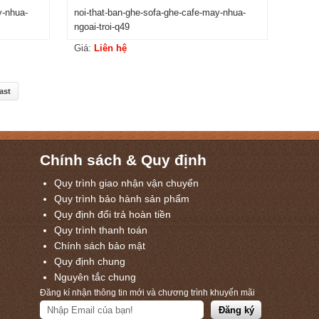
y-nhua-
noi-that-ban-ghe-sofa-ghe-cafe-may-nhua-
ngoai-troi-q49
Giá:
Liên hệ
ast
Chính sách & Quy định
Quy trình giao nhận vận chuyển
Quy trình bảo hành sản phẩm
Quy định đổi trả hoàn tiền
Quy trình thanh toán
Chính sách bảo mật
Quy định chung
Nguyên tắc chung
Đăng kí nhận thông tin mới và chương trình khuyến mãi