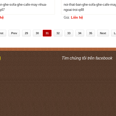
ban-ghe-sofa-ghe-cafe-may-nhua-
noi-that-ban-ghe-sofa-ghe-cafe-ma
-q47
ngoai-troi-q48
 hệ
Giá:
Liên hệ
rst
Prev
29
30
31
32
33
34
35
Next
L
Ú
Tìm chúng tôi trên facebook