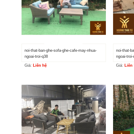
noi-that-ban-ghe-sofa-ghe-cafe-may-nhua-
noi-that-
ngoai-troi-q38
ngoai-troi
Giá:
Liên hệ
Giá:
Liên