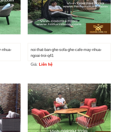
y-nhua-
noi-that-ban-ghe-sofa-ghe-cafe-may-nhua-
ngoai-troi-q41
Giá:
Liên hệ