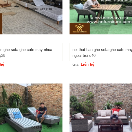
ban-ghe-sofa-ghe-cafe-may-nhua-
noi-that-ban-ghe-sofa-ghe-cafe-ma
-q39
ngoai-troi-q40
 hệ
Giá:
Liên hệ