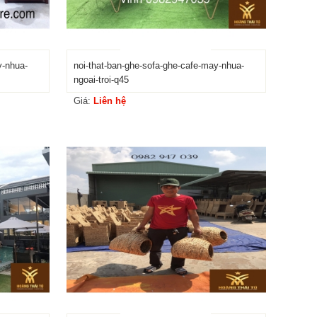
y-nhua-
noi-that-ban-ghe-sofa-ghe-cafe-may-nhua-
ngoai-troi-q45
Giá:
Liên hệ