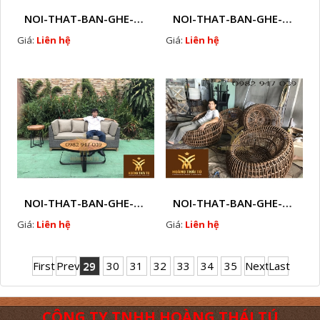
NOI-THAT-BAN-GHE-SOFA-GHE-CAFE-MAY-NHUA-NGOAI-TROI-Q22
NOI-THAT-BAN-GHE-SOFA-GHE-CAFE-MAY-NHUA-NGOAI-TROI-Q23
Giá:
Liên hệ
Giá:
Liên hệ
NOI-THAT-BAN-GHE-SOFA-GHE-CAFE-MAY-NHUA-NGOAI-TROI-Q24
NOI-THAT-BAN-GHE-SOFA-GHE-CAFE-MAY-NHUA-NGOAI-TROI-Q25
Giá:
Liên hệ
Giá:
Liên hệ
First
Prev
29
30
31
32
33
34
35
Next
Last
CÔNG TY TNHH HOÀNG THÁI TÚ