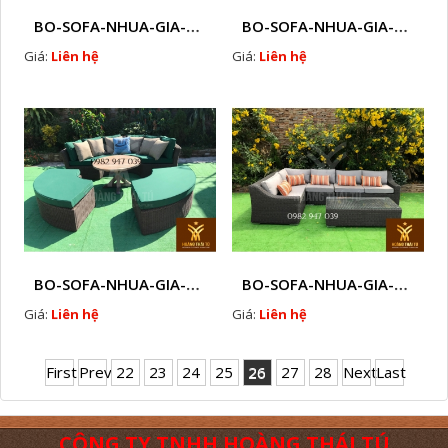
BO-SOFA-NHUA-GIA-MAY-NGOAI-TROI-I14
BO-SOFA-NHUA-GIA-MAY-NGOAI-TROI-I15
Giá:
Liên hệ
Giá:
Liên hệ
BO-SOFA-NHUA-GIA-MAY-NGOAI-TROI-I16
BO-SOFA-NHUA-GIA-MAY-NGOAI-TROI-I17
Giá:
Liên hệ
Giá:
Liên hệ
First
Prev
22
23
24
25
26
27
28
Next
Last
CÔNG TY TNHH HOÀNG THÁI TÚ