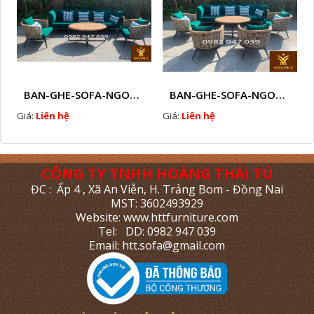
BAN-GHE-SOFA-NGOAI-TROI-GIA-MAY-KN11
BAN-GHE-SOFA-NGOAI-TROI-GIA-MAY-KN10
Giá:
Liên hệ
Giá:
Liên hệ
CÔNG TY TNHH HOÀNG THÁI TÚ
ĐC : Ấp 4 , Xã An Viễn, H. Trảng Bom - Đồng Nai
MST: 3602493929
Website: www.httfurniture.com
Tel: DD: 0982 947 039
Email: htt.sofa@gmail.com