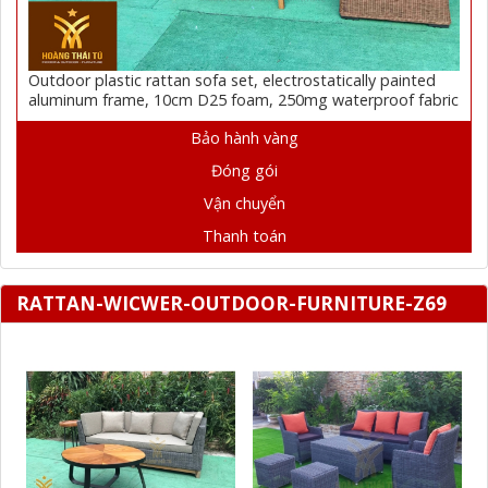
Outdoor plastic rattan sofa set, electrostatically painted
aluminum frame, 10cm D25 foam, 250mg waterproof fabric
Bảo hành vàng
Đóng gói
Vận chuyển
Thanh toán
RATTAN-WICWER-OUTDOOR-FURNITURE-Z69