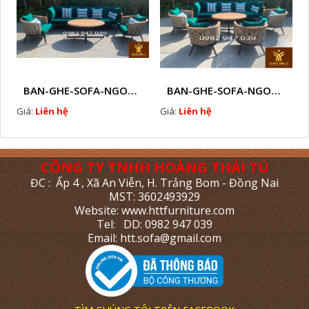
BAN-GHE-SOFA-NGOAI-TROI-GIA-MAY-KN11
BAN-GHE-SOFA-NGOAI-TROI-GIA-MAY-KN10
Giá:
Liên hệ
Giá:
Liên hệ
CÔNG TY TNHH HOÀNG THÁI TÚ
ĐC : Ấp 4 , Xã An Viễn, H. Trảng Bom - Đồng Nai
MST: 3602493929
Website: www.httfurniture.com
Tel: DD: 0982 947 039
Email: htt.sofa@gmail.com