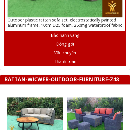
Outdoor plastic rattan sofa set, electrostatically painted
aluminum frame, 10cm D25 foam, 250mg waterproof fabric
Bảo hành vàng
Đóng gói
Vận chuyển
Thanh toán
RATTAN-WICWER-OUTDOOR-FURNITURE-Z48