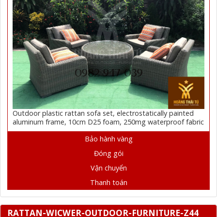
Outdoor plastic rattan sofa set, electrostatically painted
aluminum frame, 10cm D25 foam, 250mg waterproof fabric
Bảo hành vàng
Đóng gói
Vận chuyển
Thanh toán
RATTAN-WICWER-OUTDOOR-FURNITURE-Z44