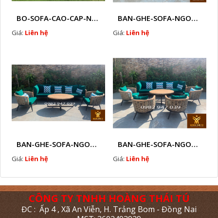
BO-SOFA-CAO-CAP-NHUA-GIA-MAY-HTT - S88
BAN-GHE-SOFA-NGOAI-TROI-GIA-MAY-KN12
Giá:
Liên hệ
Giá:
Liên hệ
BAN-GHE-SOFA-NGOAI-TROI-GIA-MAY-KN11
BAN-GHE-SOFA-NGOAI-TROI-GIA-MAY-KN10
Giá:
Liên hệ
Giá:
Liên hệ
CÔNG TY TNHH HOÀNG THÁI TÚ
ĐC : Ấp 4 , Xã An Viễn, H. Trảng Bom - Đồng Nai