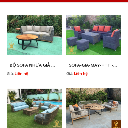
BỘ SOFA NHỰA GIẢ MÂY HTT - S86
SOFA-GIA-MAY-HTT - S61 COPY
Giá:
Liên hệ
Giá:
Liên hệ