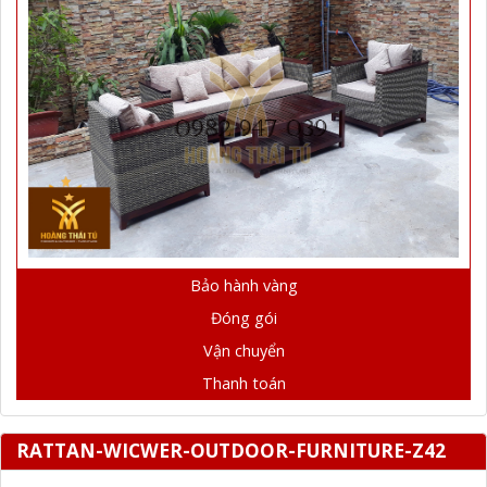
Bảo hành vàng
Đóng gói
Vận chuyển
Thanh toán
RATTAN-WICWER-OUTDOOR-FURNITURE-Z42