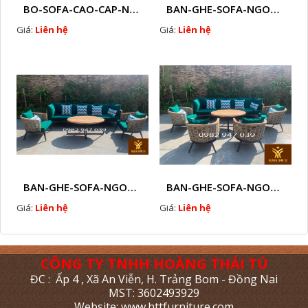
BO-SOFA-CAO-CAP-NHUA-GIA-MAY-HTT - S88
BAN-GHE-SOFA-NGOAI-TROI-GIA-MAY-KN12
Giá:
Liên hệ
Giá:
Liên hệ
BAN-GHE-SOFA-NGOAI-TROI-GIA-MAY-KN11
BAN-GHE-SOFA-NGOAI-TROI-GIA-MAY-KN10
Giá:
Liên hệ
Giá:
Liên hệ
CÔNG TY TNHH HOÀNG THÁI TÚ
ĐC : Ấp 4 , Xã An Viễn, H. Trảng Bom - Đồng Nai
MST: 3602493929
Website: www.httfurniture.com