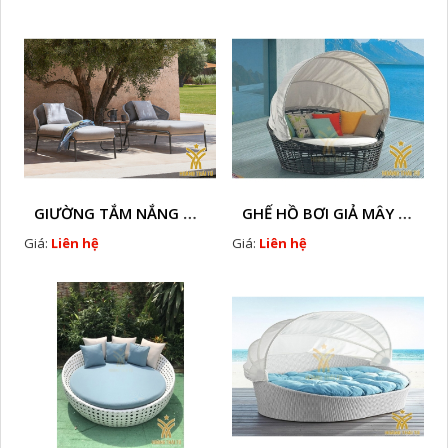
GIƯỜNG TẮM NẮNG GIẢ MÂY HTT - B78
GHẾ HỒ BƠI GIẢ MÂY HTT - B36
Giá:
Liên hệ
Giá:
Liên hệ