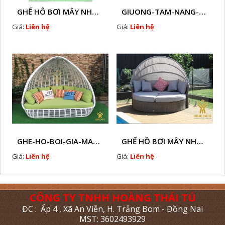
GHẾ HÔ BƠI MÂY NHỰA HTT - B33
GIUONG-TAM-NANG-GIA-MAY-HTT - B77
Giá:
Liên hệ
Giá:
Liên hệ
GHE-HO-BOI-GIA-MAY-HTT - B76
GHẾ HỒ BƠI MÂY NHỰA HTT - B38
Giá:
Liên hệ
Giá:
Liên hệ
CÔNG TY TNHH HOÀNG THÁI TÚ
ĐC : Ấp 4 , Xã An Viễn, H. Trảng Bom - Đồng Nai
MST: 3602493929