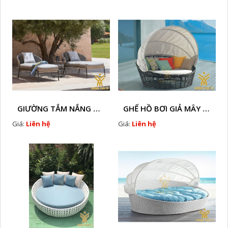
GIƯỜNG TẮM NẮNG GIẢ MÂY HTT - B78
GHẾ HỒ BƠI GIẢ MÂY HTT - B36
Giá:
Liên hệ
Giá:
Liên hệ