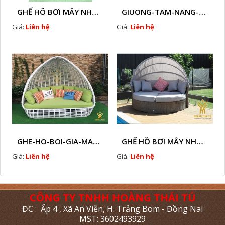
GHẾ HÔ BƠI MÂY NHỰA HTT - B33
GIUONG-TAM-NANG-GIA-MAY-HTT - B77
Giá:
Liên hệ
Giá:
Liên hệ
GHE-HO-BOI-GIA-MAY-HTT - B76
GHẾ HỒ BƠI MÂY NHỰA HTT - B38
Giá:
Liên hệ
Giá:
Liên hệ
CÔNG TY TNHH HOÀNG THÁI TÚ
ĐC : Ấp 4 , Xã An Viễn, H. Trảng Bom - Đồng Nai
MST: 3602493929