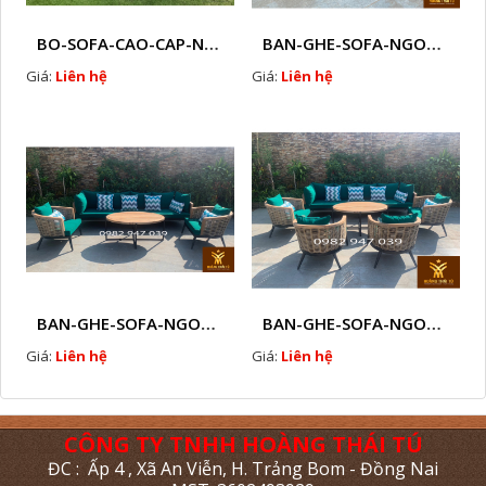
BO-SOFA-CAO-CAP-NHUA-GIA-MAY-HTT - S88
BAN-GHE-SOFA-NGOAI-TROI-GIA-MAY-KN12
Giá:
Liên hệ
Giá:
Liên hệ
BAN-GHE-SOFA-NGOAI-TROI-GIA-MAY-KN11
BAN-GHE-SOFA-NGOAI-TROI-GIA-MAY-KN10
Giá:
Liên hệ
Giá:
Liên hệ
CÔNG TY TNHH HOÀNG THÁI TÚ
ĐC : Ấp 4 , Xã An Viễn, H. Trảng Bom - Đồng Nai