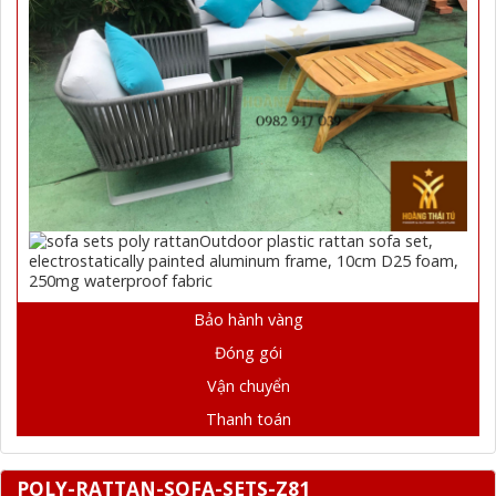
Outdoor plastic rattan sofa set,
electrostatically painted aluminum frame, 10cm D25 foam,
250mg waterproof fabric
Bảo hành vàng
Đóng gói
Vận chuyển
Thanh toán
POLY-RATTAN-SOFA-SETS-Z81