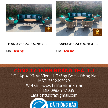
BAN-GHE-SOFA-NGOAI-TROI-GIA-MAY-KN11
BAN-GHE-SOFA-NGOAI-TROI-GIA-MAY-KN10
Giá:
Liên hệ
Giá:
Liên hệ
CÔNG TY TNHH HOÀNG THÁI TÚ
ĐC : Ấp 4 , Xã An Viễn, H. Trảng Bom - Đồng Nai
MST: 3602493929
Website: www.httfurniture.com
Tel: DD: 0982 947 039
Email: htt.sofa@gmail.com