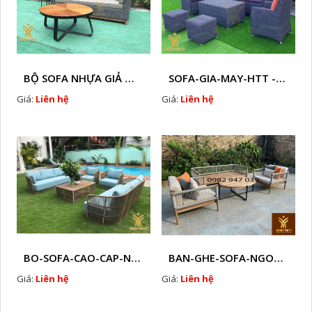
BỘ SOFA NHỰA GIẢ MÂY HTT - S86
SOFA-GIA-MAY-HTT - S61 COPY
Giá:
Liên hệ
Giá:
Liên hệ
BO-SOFA-CAO-CAP-NHUA-GIA-MAY-HTT - S88
BAN-GHE-SOFA-NGOAI-TROI-GIA-MAY-KN12
Giá:
Liên hệ
Giá:
Liên hệ