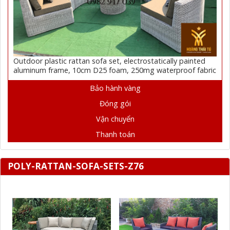
Outdoor plastic rattan sofa set, electrostatically painted
aluminum frame, 10cm D25 foam, 250mg waterproof fabric
Bảo hành vàng
Đóng gói
Vận chuyển
Thanh toán
POLY-RATTAN-SOFA-SETS-Z76