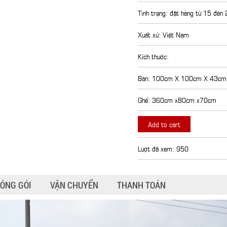
Tình trạng: đặt hàng từ 15 đên
Xuất xứ: Việt Nam
Kích thước:
Bàn: 100cm X 100cm X 43cm
Ghế: 360cm x80cm x70cm
Add to cart
Lượt đã xem: 950
ÓNG GÓI
VẬN CHUYỂN
THANH TOÁN