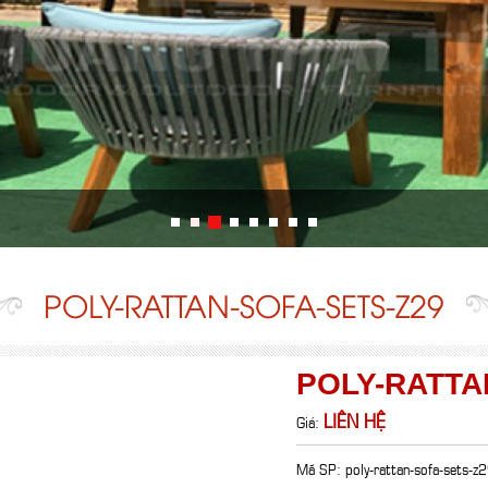
POLY-RATTAN-SOFA-SETS-Z29
POLY-RATTA
LIÊN HỆ
Giá:
Mã SP: poly-rattan-sofa-sets-z