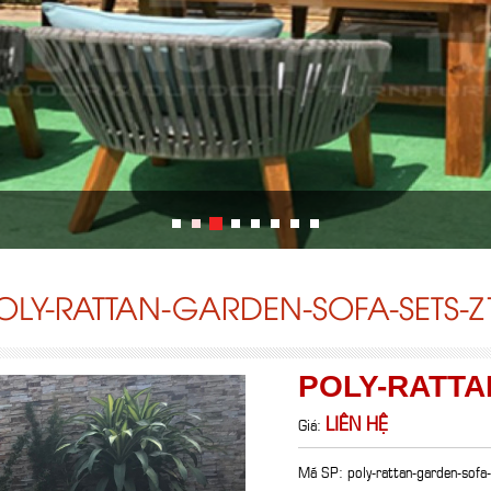
OLY-RATTAN-GARDEN-SOFA-SETS-Z
POLY-RATTA
LIÊN HỆ
Giá:
Mã SP: poly-rattan-garden-sofa