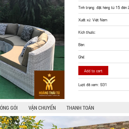
Tình trạng: đặt hàng từ 15 đên
Xuất xứ: Việt Nam
Kích thước:
Bàn:
Ghế:
Add to cart
Lượt đã xem: 931
ÓNG GÓI
VẬN CHUYỂN
THANH TOÁN