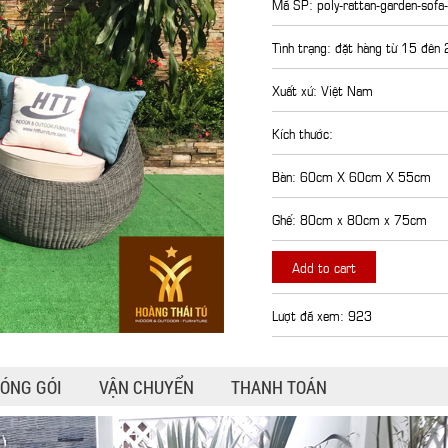
Mã SP: poly-rattan-garden-sofa
Tình trạng: đặt hàng từ 15 đên
Xuất xứ: Việt Nam
Kích thước:
Bàn: 60cm X 60cm X 55cm
Ghế: 80cm x 80cm x 75cm
Add to cart
Lượt đã xem: 923
ÓNG GÓI
VẬN CHUYỂN
THANH TOÁN