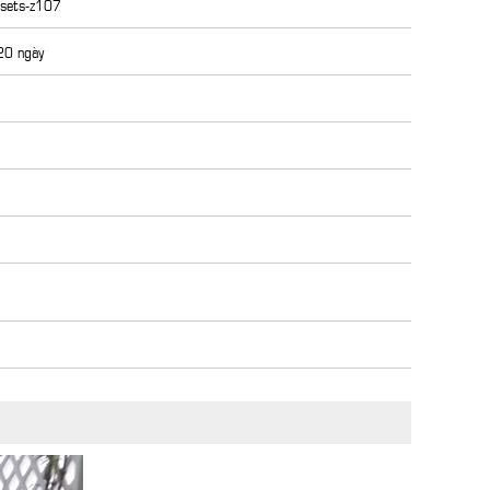
-sets-z107
 20 ngày