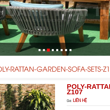
LY-RATTAN-GARDEN-SOFA-SETS-Z
POLY-RATTA
Z107
LIÊN HỆ
Giá: