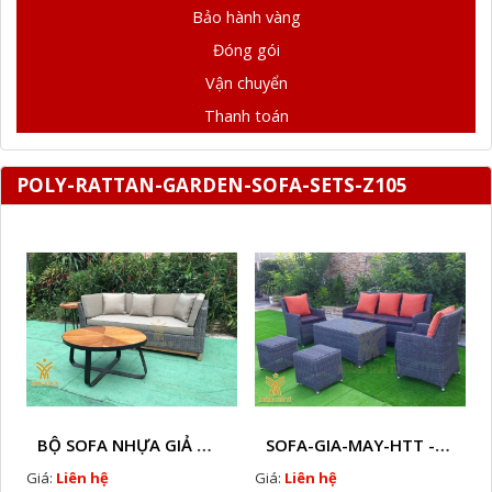
Bảo hành vàng
Đóng gói
Vận chuyển
Thanh toán
POLY-RATTAN-GARDEN-SOFA-SETS-Z105
BỘ SOFA NHỰA GIẢ MÂY HTT - S86
SOFA-GIA-MAY-HTT - S61 COPY
Giá:
Liên hệ
Giá:
Liên hệ