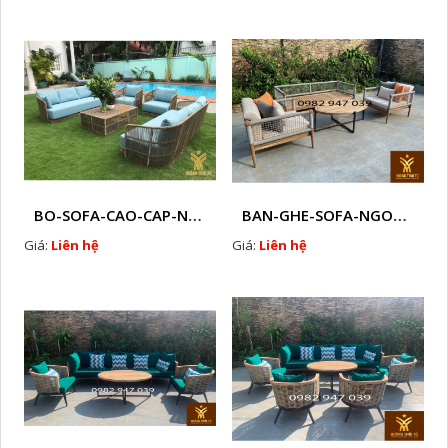
BO-SOFA-CAO-CAP-NHUA-GIA-MAY-HTT - S88
BAN-GHE-SOFA-NGOAI-TROI-GIA-MAY-KN12
Giá:
Liên hệ
Giá:
Liên hệ