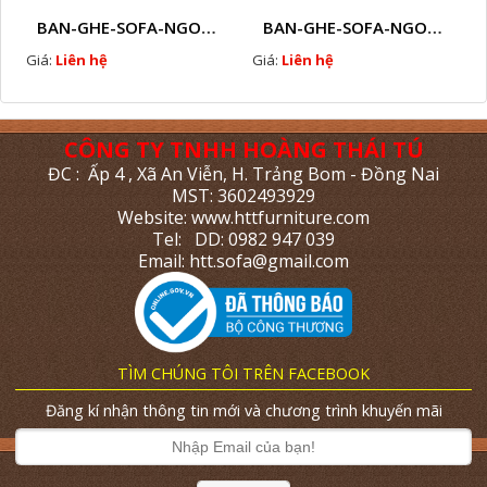
BAN-GHE-SOFA-NGOAI-TROI-GIA-MAY-KN11
BAN-GHE-SOFA-NGOAI-TROI-GIA-MAY-KN10
Giá:
Liên hệ
Giá:
Liên hệ
CÔNG TY TNHH HOÀNG THÁI TÚ
ĐC : Ấp 4 , Xã An Viễn, H. Trảng Bom - Đồng Nai
MST: 3602493929
Website: www.httfurniture.com
Tel: DD: 0982 947 039
Email: htt.sofa@gmail.com
TÌM CHÚNG TÔI TRÊN FACEBOOK
Đăng kí nhận thông tin mới và chương trình khuyến mãi