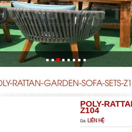
LY-RATTAN-GARDEN-SOFA-SETS-Z
POLY-RATTA
Z104
LIÊN HỆ
Giá: