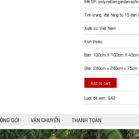
Mã SP: poly-rattan-garden-sofa
Tình trạng: đặt hàng từ 15 đên
Xuất xứ: Việt Nam
Kích thước:
Bàn: 100cm X 100cm X 43cm
Ghế: 240cm x 240cm x 75cm
Add to cart
Lượt đã xem: 942
ÓNG GÓI
VẬN CHUYỂN
THANH TOÁN