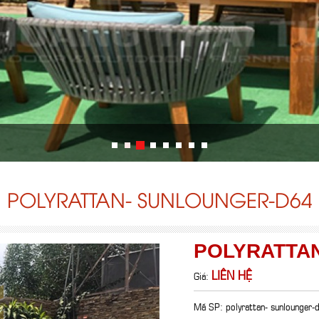
POLYRATTAN- SUNLOUNGER-D64
POLYRATTA
LIÊN HỆ
Giá:
Mã SP: polyrattan- sunlounger-