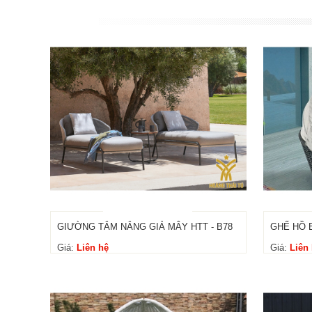
GIƯỜNG TẮM NẮNG GIẢ MÂY HTT - B78
GHẾ HỒ B
Giá:
Liên hệ
Giá:
Liên