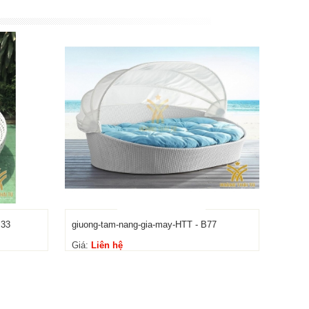
B33
giuong-tam-nang-gia-may-HTT - B77
Giá:
Liên hệ