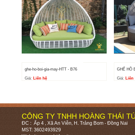
ghe-ho-boi-gia-may-HTT - B76
GHẾ HỒ B
Giá:
Liên hệ
Giá:
Liên
CÔNG TY TNHH HOÀNG THÁI T
ĐC : Ấp 4 , Xã An Viễn, H. Trảng Bom - Đồng Nai
MST: 3602493929