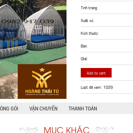
Tình trạng:
Xuất xứ:
Kích thước:
Bàn:
Ghế:
Add to cart
Lượt đã xem: 1029
ÓNG GÓI
VẬN CHUYỂN
THANH TOÁN
MỤC KHÁC