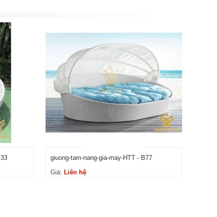
B33
giuong-tam-nang-gia-may-HTT - B77
Giá:
Liên hệ