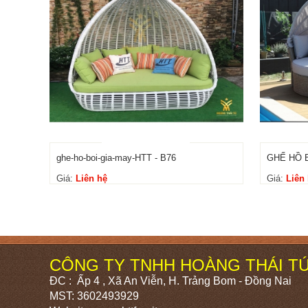
ghe-ho-boi-gia-may-HTT - B76
GHẾ HỒ B
Giá:
Liên hệ
Giá:
Liên
CÔNG TY TNHH HOÀNG THÁI T
ĐC : Ấp 4 , Xã An Viễn, H. Trảng Bom - Đồng Nai
MST: 3602493929