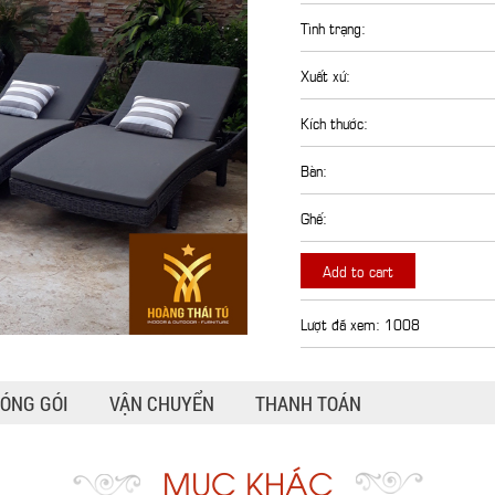
Tình trạng:
Xuất xứ:
Kích thước:
Bàn:
Ghế:
Add to cart
Lượt đã xem: 1008
ÓNG GÓI
VẬN CHUYỂN
THANH TOÁN
MỤC KHÁC