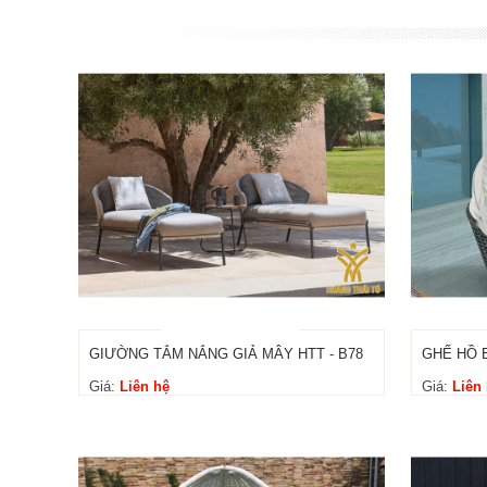
GIƯỜNG TẮM NẮNG GIẢ MÂY HTT - B78
GHẾ HỒ B
Giá:
Liên hệ
Giá:
Liên