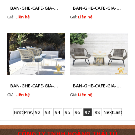
BAN-GHE-CAFE-GIA-MAY-HTT - 227
BAN-GHE-CAFE-GIA-MAY-HTT - 229
Giá:
Liên hệ
Giá:
Liên hệ
BAN-GHE-CAFE-GIA-MAY-HTT - 230
BAN-GHE-CAFE-GIA-MAY-HTT - 232
Giá:
Liên hệ
Giá:
Liên hệ
First
Prev
92
93
94
95
96
97
98
Next
Last
CÔNG TY TNHH HOÀNG THÁI TÚ