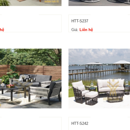
HTT-S237
 hệ
Giá:
Liên hệ
HTT-S242