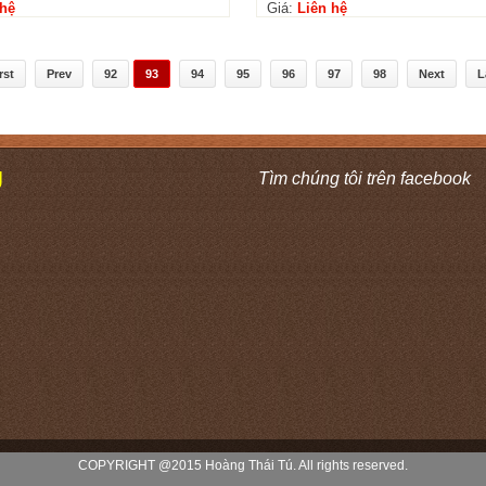
 hệ
Giá:
Liên hệ
rst
Prev
92
93
94
95
96
97
98
Next
L
Ú
Tìm chúng tôi trên facebook
COPYRIGHT @2015 Hoàng Thái Tú. All rights reserved.