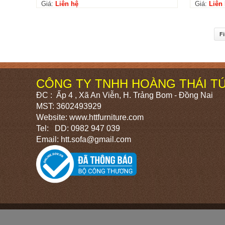
Giá:
Liên hệ
Giá:
Liên
Fi
CÔNG TY TNHH HOÀNG THÁI T
ĐC : Ấp 4 , Xã An Viễn, H. Trảng Bom - Đồng Nai
MST: 3602493929
Website: www.httfurniture.com
Tel: DD: 0982 947 039
Email: htt.sofa@gmail.com