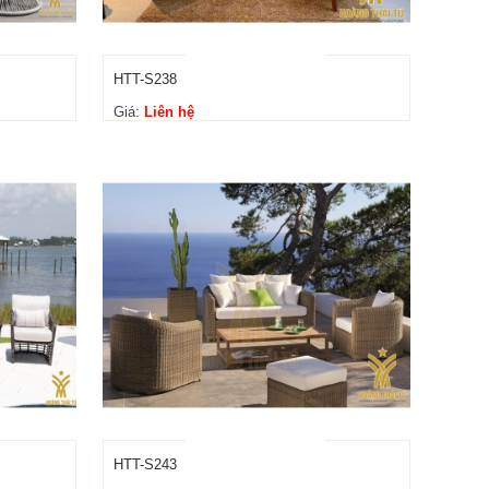
HTT-S238
Giá:
Liên hệ
HTT-S243