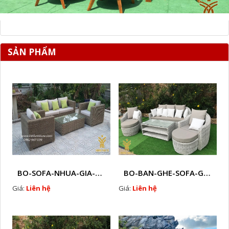
SẢN PHẨM
BO-SOFA-NHUA-GIA-MAY-HTT - S77
BO-BAN-GHE-SOFA-GIA-MAY-HTT - S81
Giá:
Liên hệ
Giá:
Liên hệ