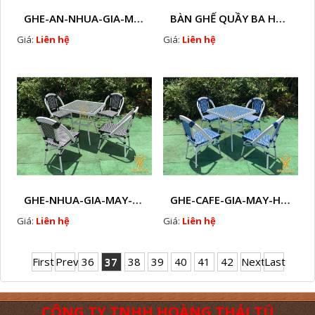
GHE-AN-NHUA-GIA-MAY- HTT - B40
BÀN GHẾ QUẦY BA HTT - GB31
Giá:
Liên hệ
Giá:
Liên hệ
GHE-NHUA-GIA-MAY-HTT - L126
GHE-CAFE-GIA-MAY-HTT - L125
Giá:
Liên hệ
Giá:
Liên hệ
First
Prev
36
37
38
39
40
41
42
Next
Last
CÔNG TY TNHH HOÀNG THÁI TÚ