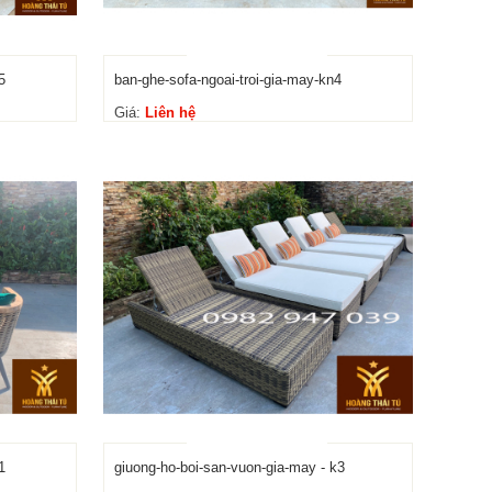
5
ban-ghe-sofa-ngoai-troi-gia-may-kn4
Giá:
Liên hệ
1
giuong-ho-boi-san-vuon-gia-may - k3