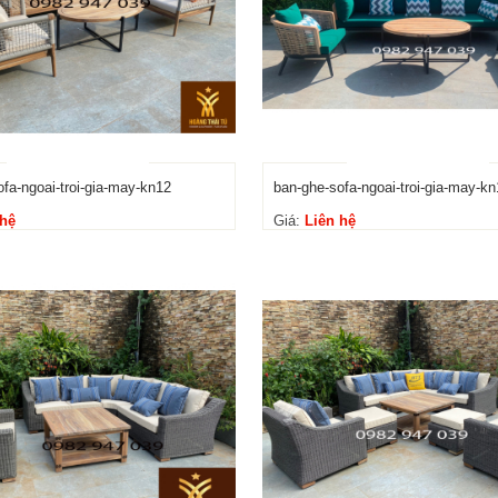
fa-ngoai-troi-gia-may-kn12
ban-ghe-sofa-ngoai-troi-gia-may-kn
 hệ
Giá:
Liên hệ