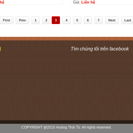
 hệ
Giá:
Liên hệ
First
Prev
1
2
3
4
5
6
7
Next
Last
Ú
Tìm chúng tôi trên facebook
COPYRIGHT @2015 Hoàng Thái Tú. All rights reserved.