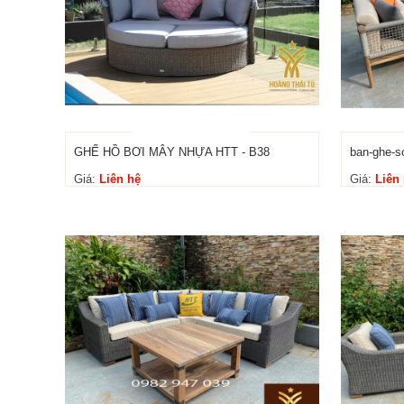
GHẾ HỒ BƠI MÂY NHỰA HTT - B38
ban-ghe-so
Giá:
Liên hệ
Giá:
Liên