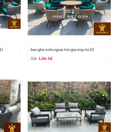
11
ban-ghe-sofa-ngoai-troi-gia-may-kn10
Giá:
Liên hệ