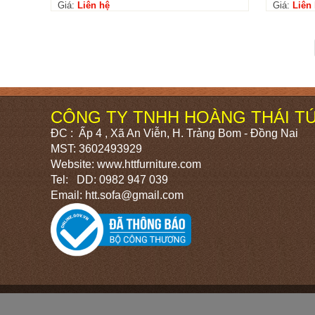
Giá:
Liên hệ
Giá:
Liên
CÔNG TY TNHH HOÀNG THÁI T
ĐC : Ấp 4 , Xã An Viễn, H. Trảng Bom - Đồng Nai
MST: 3602493929
Website: www.httfurniture.com
Tel: DD: 0982 947 039
Email: htt.sofa@gmail.com