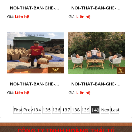
NOI-THAT-BAN-GHE-SOFA-GHE-CAFE-MAY-NHUA-NGOAI-TROI-Q47
NOI-THAT-BAN-GHE-SOFA-GHE-CAFE-MAY-NHUA-NGOAI-TROI-Q48
Giá:
Liên hệ
Giá:
Liên hệ
NOI-THAT-BAN-GHE-SOFA-GHE-CAFE-MAY-NHUA-NGOAI-TROI-Q49
NOI-THAT-BAN-GHE-SOFA-GHE-CAFE-MAY-NHUA-NGOAI-TROI-Q50
Giá:
Liên hệ
Giá:
Liên hệ
First
Prev
134
135
136
137
138
139
140
Next
Last
CÔNG TY TNHH HOÀNG THÁI TÚ