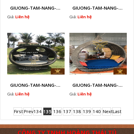
GIUONG-TAM-NANG-GHE-HO-BOI-NHUA-GIA-MAY-NGOAI-TROI-D16
GIUONG-TAM-NANG-GHE-HO-BOI-NHUA-GIA-MAY-NGOAI-TROI-D17
Giá:
Liên hệ
Giá:
Liên hệ
GIUONG-TAM-NANG-GHE-HO-BOI-NHUA-GIA-MAY-NGOAI-TROI-D18
GIUONG-TAM-NANG-GHE-HO-BOI-NHUA-GIA-MAY-NGOAI-TROI-D19
Giá:
Liên hệ
Giá:
Liên hệ
First
Prev
134
135
136
137
138
139
140
Next
Last
CÔNG TY TNHH HOÀNG THÁI TÚ