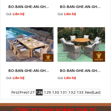
BO-BAN-GHE-AN-GHE-CAFE-MAY-NHUA-NGOAI-TROI-W59
BO-BAN-GHE-AN-GHE-CAFE-MAY-NHUA-NGOAI-TROI-W60
Giá:
Liên hệ
Giá:
Liên hệ
BO-BAN-GHE-AN-GHE-CAFE-MAY-NHUA-NGOAI-TROI-W61
BO-BAN-GHE-AN-GHE-CAFE-MAY-NHUA-NGOAI-TROI-W62
Giá:
Liên hệ
Giá:
Liên hệ
First
Prev
127
128
129
130
131
132
133
Next
Last
CÔNG TY TNHH HOÀNG THÁI TÚ