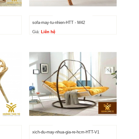
sofa-may-tu-nhien-HTT - M42
Giá:
Liên hệ
xich-du-may-nhua-gia-re-hcm-HTT-V1