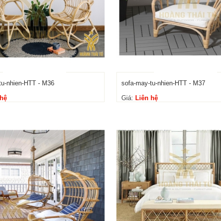
tu-nhien-HTT - M36
sofa-may-tu-nhien-HTT - M37
 hệ
Giá:
Liên hệ