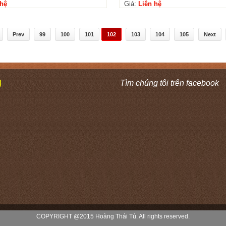
 hệ
Giá:
Liên hệ
Prev
99
100
101
102
103
104
105
Next
Ú
Tìm chúng tôi trên facebook
COPYRIGHT @2015 Hoàng Thái Tú. All rights reserved.