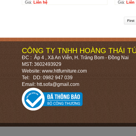
Giá:
Liên hệ
Giá:
Liên
First
CÔNG TY TNHH HOÀNG THÁI T
ĐC : Ấp 4 , Xã An Viễn, H. Trảng Bom - Đồng Nai
MST: 3602493929
Website: www.httfurniture.com
Tel: DD: 0982 947 039
Email: htt.sofa@gmail.com