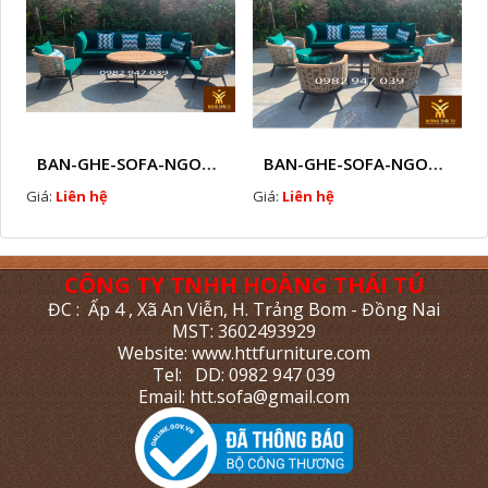
BAN-GHE-SOFA-NGOAI-TROI-GIA-MAY-KN11
BAN-GHE-SOFA-NGOAI-TROI-GIA-MAY-KN10
Giá:
Liên hệ
Giá:
Liên hệ
CÔNG TY TNHH HOÀNG THÁI TÚ
ĐC : Ấp 4 , Xã An Viễn, H. Trảng Bom - Đồng Nai
MST: 3602493929
Website: www.httfurniture.com
Tel: DD: 0982 947 039
Email: htt.sofa@gmail.com