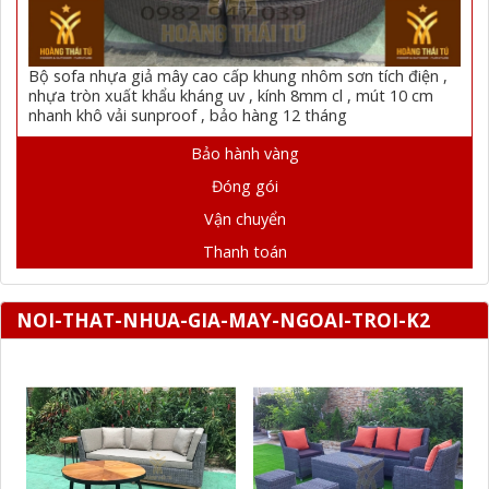
Bộ sofa nhựa giả mây cao cấp khung nhôm sơn tích điện ,
nhựa tròn xuất khẩu kháng uv , kính 8mm cl , mút 10 cm
nhanh khô vải sunproof , bảo hàng 12 tháng
Bảo hành vàng
Đóng gói
Vận chuyển
Thanh toán
NOI-THAT-NHUA-GIA-MAY-NGOAI-TROI-K2