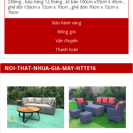
230mg , bảo hàng 12 tháng , kt bàn 100cm x55cm x 45cm ,
ghế đôi 150cm x 72cm x 70cm , ghế đơn 70cm x 72cm x
70cm
Bảo hành vàng
Đóng gói
Vận chuyển
Thanh toán
NOI-THAT-NHUA-GIA-MAY-HTTE16