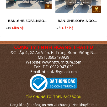
BAN-GHE-SOFA-NGOAI-TROI-GIA-MAY-KN11
BAN-GHE-SOFA-NGOAI-TROI-GIA-MAY-KN10
Giá:
Liên hệ
Giá:
Liên hệ
CÔNG TY TNHH HOÀNG THÁI TÚ
ĐC : Ấp 4 , Xã An Viễn, H. Trảng Bom - Đồng Nai
MST: 3602493929
Website: www.httfurniture.com
Tel: DD: 0982 947 039
Email: htt.sofa@gmail.com
TÌM CHÚNG TÔI TRÊN FACEBOOK
Đăng kí nhận thông tin mới và chương trình khuyến mãi