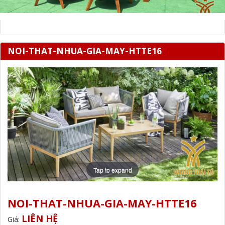
NOI-THAT-NHUA-GIA-MAY-HTTE16
Tap to expand
NOI-THAT-NHUA-GIA-MAY-HTTE16
LIÊN HỆ
Giá: