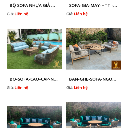
BỘ SOFA NHỰA GIẢ MÂY HTT - S86
SOFA-GIA-MAY-HTT - S61 COPY
Giá:
Liên hệ
Giá:
Liên hệ
BO-SOFA-CAO-CAP-NHUA-GIA-MAY-HTT - S88
BAN-GHE-SOFA-NGOAI-TROI-GIA-MAY-KN12
Giá:
Liên hệ
Giá:
Liên hệ